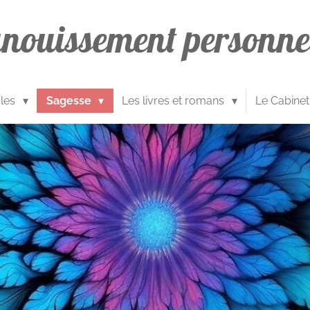
anouissement
personne
cles
Sagesse
Les livres et romans
Le Cabinet