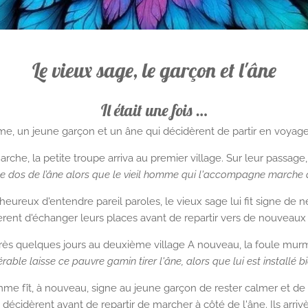
Le vieux sage, le garçon et l'âne
Il était une fois …
omme, un jeune garçon et un âne qui décidèrent de partir en voyag
he, la petite troupe arriva au premier village. Sur leur passage, i
e dos de l’âne alors que le vieil homme qui l'accompagne marche à c
eureux d'entendre pareil paroles, le vieux sage lui fit signe de ne 
dèrent d'échanger leurs places avant de repartir vers de nouveaux 
 après quelques jours au deuxième village A nouveau, la foule murm
ble laisse ce pauvre gamin tirer l'âne, alors que lui est installé 
mme fît, à nouveau, signe au jeune garçon de rester calmer et de n
décidèrent avant de repartir de marcher à côté de l'âne. Ils arrivèr