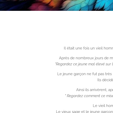
Il était une fois un vieil h
Après de nombreux jours de marc
"Regardez ce jeune mal élevé sur l
Le jeune garçon ne fut pas très h
Ils déci
Ainsi ils arrivèrent,
" Regardez comment ce miséra
Le vieil ho
Le vieux sage et le jeune garçon 