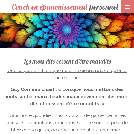
Coach en épanouissement
personnel
Passer
au
contenu
principal
Les mots dits cessent d'être maudits
Que se passe-t-il lorsque nous ne disons pas ce qu'on a
sur le cœur ?
Guy Corneau disait : « Lorsque nous mettons des
mots sur les maux, lesdits maux deviennent des mots
dits et cessent d’être maudits. »
Dans notre quotidien, il est courant de garder certaines
pensées ou émotions pour nous. Que ce soit par peur de
blesser quelqu'un, de créer un conflit ou simplement