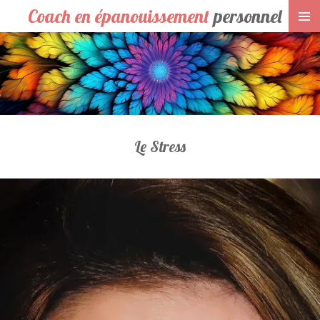
Coach en épanouissement
personnel
Passer
au
contenu
principal
Le Stress