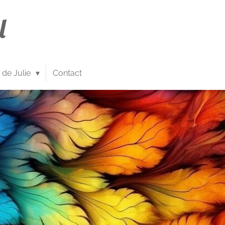
l
 de Julie
Contact