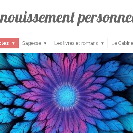
anouissement
personne
icles
Sagesse
Les livres et romans
Le Cabine