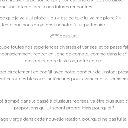
nc une attente face à nos futures rencontres.
e que je vais lui plaire » ou « est-ce que lui va me plaire ? »
’attente que nous projetons sur notre futur partenaire.
ème
2
postulat :
upe toutes nos expériences diverses et variées, et ce passé fai
er
, inconsciemment, rentrer en ligne de compte, comme dans le 1
nos peurs, notre tristesse, notre colère.
r directement en conflit avec notre bonheur de l’instant présen
vailler sur ces blessures antérieures pour avancer plus sereinem
é trompé dans le passé à plusieurs reprises, va être plus suspic
proportions qui lui seront propre. Mais pourquoi ?
page vierge dans cette nouvelle relation, pourquoi ne pas lui la