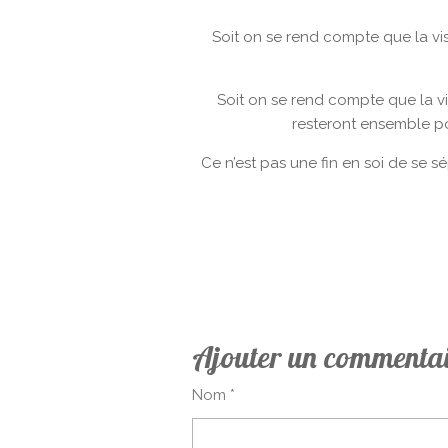
Soit on se rend compte que la vis
Soit on se rend compte que la vi
resteront ensemble pou
Ce n’est pas une fin en soi de se s
É
v
a
l
u
a
Ajouter un commenta
t
i
Nom *
o
n