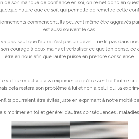
on de son manque de confiance en soi, on remet donc en questio
uelque nature que ce soit qui permette de remettre cette con
onctionnements commencent… Ils peuvent même être aggravés p
est aussi souvent le cas.
 va pas, sauf que l’autre n’est pas un devin, il ne lit pas dans n
e son courage à deux mains et verbaliser ce que l’on pense, ce q
être en nous afin que l’autre puisse en prendre conscience.
role va libérer celui qui va exprimer ce qu’il ressent et l’autre 
ais cela restera son problème à lui et non à celui qui l’a exprim
lits pourraient être évités juste en exprimant à notre moitié ce 
va s’imprimer en toi et générer d’autres conséquences… maladie