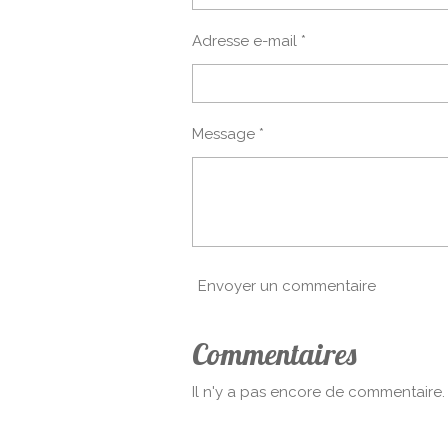
:
Adresse e-mail *
5
é
t
o
Message *
i
l
e
s
Envoyer un commentaire
Commentaires
Il n'y a pas encore de commentaire.