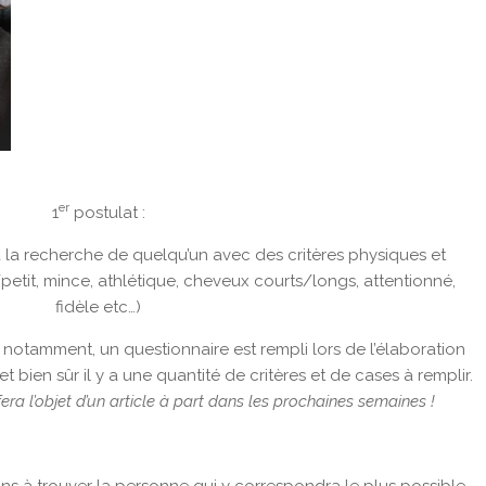
er
1
postulat :
 la recherche de quelqu’un avec des critères physiques et
tit, mince, athlétique, cheveux courts/longs, attentionné,
fidèle etc…)
 notamment, un questionnaire est rempli lors de l’élaboration
et bien sûr il y a une quantité de critères et de cases à remplir.
fera l’objet d’un article à part dans les prochaines semaines !
ons à trouver la personne qui y correspondra le plus possible