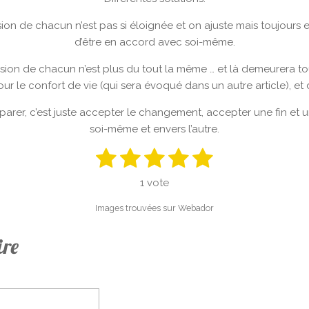
ion de chacun n’est pas si éloignée et on ajuste mais toujours 
d’être en accord avec soi-même.
sion de chacun n’est plus du tout la même … et là demeurera to
r le confort de vie (qui sera évoqué dans un autre article), et 
éparer, c’est juste accepter le changement, accepter une fin et u
soi-même et envers l’autre.
1
2
3
4
5
E
n
é
é
é
é
é
v
1 vote
o
t
t
t
t
t
y
Images trouvées sur Webador
e
o
o
o
o
o
r
i
i
i
i
i
ire
l
'
l
l
l
l
l
é
v
e
e
e
e
e
a
l