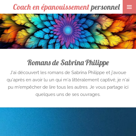
Coach en épanouissement
personnel
Passer
au
contenu
principal
Romans de Sabrina Philippe
J'ai découvert les romans de Sabrina Philippe et j'avoue
qu'après en avoir lu un qui m'a littéralement captivé, je n'ai
pu m'empêcher de lire tous les autres. Je vous partage ici
quelques uns de ses ouvrages.