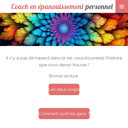
Coach en épanouissement
personnel
Passer
au
contenu
principal
Il n'y a pas de hasard dans la vie, vous trouverez l'histoire
que vous devez trouver !
Bonne lecture.
Les deux loups
Comment sont les gens ?