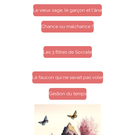
Le vieux sage, le garçon et l'âne
Chance ou malchance ?
Les 3 filtres de Socrate
Le faucon qui ne savait pas voler
Gestion du temps